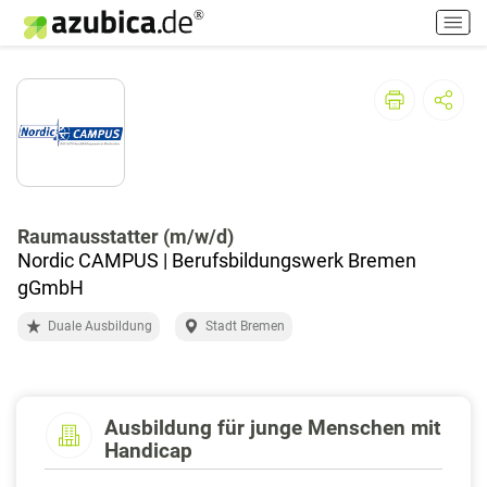
H
a
u
p
t
m
e
n
ü
e
Raumausstatter (m/w/d)
i
Nordic CAMPUS | Berufsbildungswerk Bremen
n
gGmbH
-
Duale Ausbildung
Stadt Bremen
/
a
u
s
s
Ausbildung für junge Menschen mit
Handicap
c
h