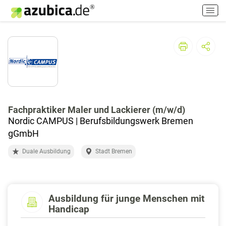
H
a
u
p
t
m
e
n
ü
e
Fachpraktiker Maler und Lackierer (m/w/d)
i
Nordic CAMPUS | Berufsbildungswerk Bremen
n
gGmbH
-
Duale Ausbildung
Stadt Bremen
/
a
u
s
s
Ausbildung für junge Menschen mit
Handicap
c
h