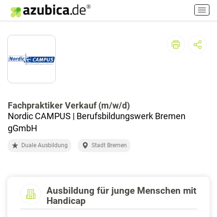
H
a
u
p
t
m
e
n
ü
e
Fachpraktiker Verkauf (m/w/d)
i
Nordic CAMPUS | Berufsbildungswerk Bremen
n
gGmbH
-
Duale Ausbildung
Stadt Bremen
/
a
u
s
s
Ausbildung für junge Menschen mit
Handicap
c
h