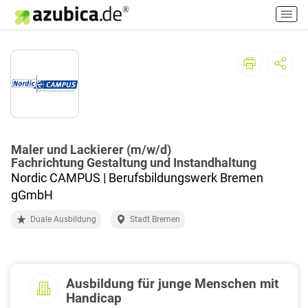
H
a
u
p
t
m
e
n
ü
e
Maler und Lackierer (m/w/d)
Fachrichtung Gestaltung und Instandhaltung
i
Nordic CAMPUS | Berufsbildungswerk Bremen
n
-
gGmbH
/
Duale Ausbildung
Stadt Bremen
a
u
s
s
Ausbildung für junge Menschen mit
c
Handicap
h