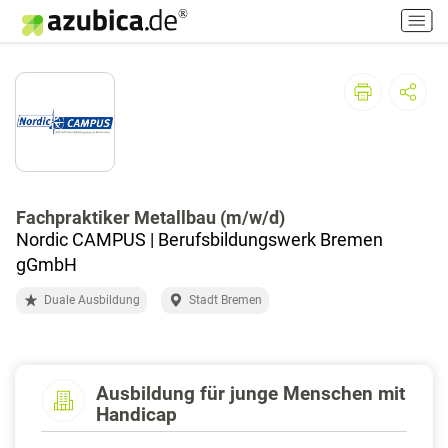
H
a
u
p
t
m
e
n
ü
e
Fachpraktiker Metallbau (m/w/d)
i
Nordic CAMPUS | Berufsbildungswerk Bremen
n
gGmbH
-
Duale Ausbildung
Stadt Bremen
/
a
u
s
s
Ausbildung für junge Menschen mit
Handicap
c
h