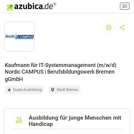
H
a
u
p
t
m
e
n
ü
e
Kaufmann für IT-Systemmanagement (m/w/d)
i
Nordic CAMPUS | Berufsbildungswerk Bremen
n
gGmbH
-
Duale Ausbildung
Stadt Bremen
/
a
u
s
s
Ausbildung für junge Menschen mit
Handicap
c
h