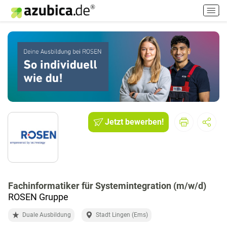
H
a
u
p
t
m
e
n
ü
e
i
Jetzt bewerben!
n
-
/
a
u
Fachinformatiker für Systemintegration (m/w/d)
s
ROSEN Gruppe
s
c
Duale Ausbildung
Stadt Lingen (Ems)
h