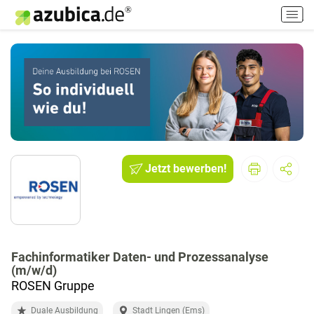
H
a
u
p
t
m
e
n
ü
e
i
Jetzt bewerben!
n
-
/
a
u
Fachinformatiker Daten- und Prozessanalyse
s
(m/w/d)
s
ROSEN Gruppe
c
h
Duale Ausbildung
Stadt Lingen (Ems)