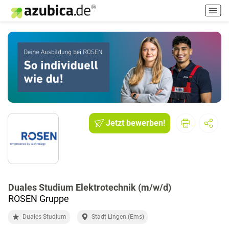
H
a
u
p
t
m
e
n
ü
e
i
Jetzt bewerben!
n
-
/
a
u
Duales Studium Elektrotechnik (m/w/d)
s
ROSEN Gruppe
s
c
Duales Studium
Stadt Lingen (Ems)
h