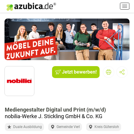
H
a
u
p
t
m
e
n
ü
e
i
Jetzt bewerben!
n
-
/
a
u
Mediengestalter Digital und Print (m/w/d)
s
nobilia-Werke J. Stickling GmbH & Co. KG
s
c
Duale Ausbildung
Gemeinde Verl
Kreis Gütersloh
h