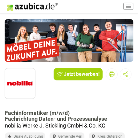
H
a
u
p
t
m
e
n
ü
e
i
Jetzt bewerben!
n
-
/
a
u
Fachinformatiker (m/w/d)
s
Fachrichtung Daten- und Prozessanalyse
s
nobilia-Werke J. Stickling GmbH & Co. KG
c
h
Duale Ausbildung
Gemeinde Verl
Kreis Gütersloh