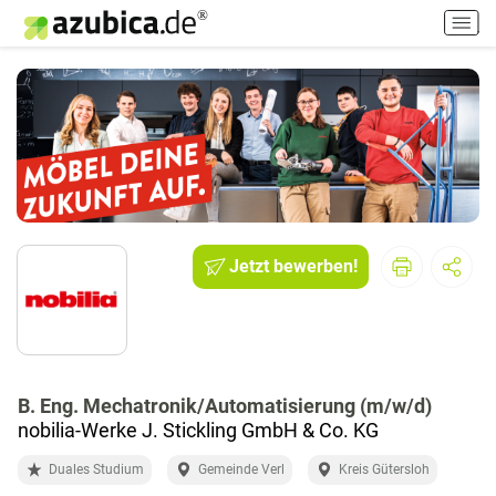
H
a
u
p
t
m
e
n
ü
e
i
Jetzt bewerben!
n
-
/
a
u
B. Eng. Mechatronik/Automatisierung (m/w/d)
s
nobilia-Werke J. Stickling GmbH & Co. KG
s
c
Duales Studium
Gemeinde Verl
Kreis Gütersloh
h