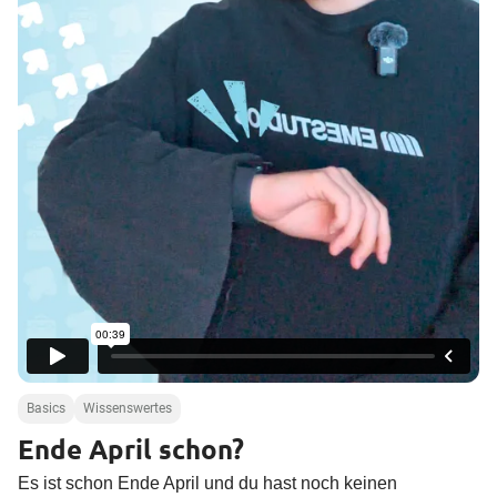
a
l
t
e
n
Basics
Wissenswertes
Ende April schon?
Es ist schon Ende April und du hast noch keinen