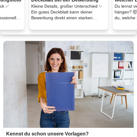
eck ✅
Kleine Details, großer Unterschied ✨
Du lernst vi
Ein gutes Deckblatt kann deiner
hängen? 🤯
essionell
Bewerbung direkt einen starken
du, welche 
e ...
ersten Eindruck gebe ...
wirklich z ...
Kennst du schon unsere Vorlagen?