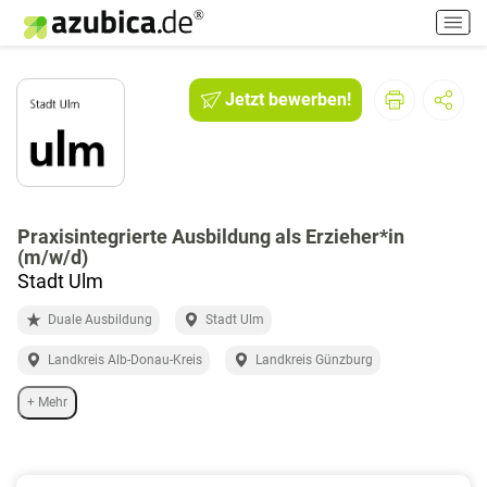
H
a
u
p
Jetzt bewerben!
t
m
e
n
ü
e
Praxisintegrierte Ausbildung als Erzieher*in
(m/w/d)
i
Stadt Ulm
n
-
Duale Ausbildung
Stadt Ulm
/
a
Landkreis Alb-Donau-Kreis
Landkreis Günzburg
u
s
+ Mehr
s
c
h