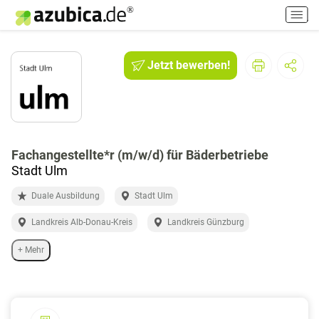
H
a
u
p
Jetzt bewerben!
t
m
e
n
ü
e
Fachangestellte*r (m/w/d) für Bäderbetriebe
i
Stadt Ulm
n
Duale Ausbildung
Stadt Ulm
-
/
Landkreis Alb-Donau-Kreis
Landkreis Günzburg
a
u
+ Mehr
s
s
c
h