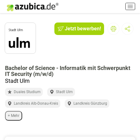
H
a
u
p
Jetzt bewerben!
t
m
e
n
ü
e
Bachelor of Science - Informatik mit Schwerpunkt
IT Security (m/w/d)
i
Stadt Ulm
n
-
Duales Studium
Stadt Ulm
/
a
Landkreis Alb-Donau-Kreis
Landkreis Günzburg
u
s
+ Mehr
s
c
h