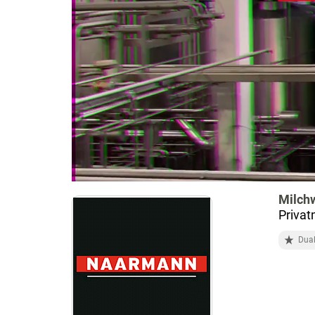
Milchw
Priva
Dual