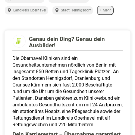
a
l
Landkreis Oberhavel
Stadt Hennigsdorf
+ Mehr
t
e
n
Genau dein Ding? Genau dein
Ausbilder!
Die Oberhavel Kliniken sind ein
Gesundheitsunternehmen nördlich von Berlin mit
insgesamt 850 Betten und Tagesklinik-Plätzen. An
den Standorten Hennigsdorf, Oranienburg und
Gransee kümmern sich fast 2.000 Beschäftigte
rund um die Uhr um die Gesundheit unserer
Patienten. Daneben gehören zum Klinikverbund ein
ambulantes Gesundheitszentrum mit 24 Arztpraxen,
ein stationäres Hospiz, eine Pflegeschule sowie der
Rettungsdienst im Landkreis Oberhavel mit elf
Rettungswachen und 220 Mitarbeitern.
Dein Karrierestart – Übernahme garantiert