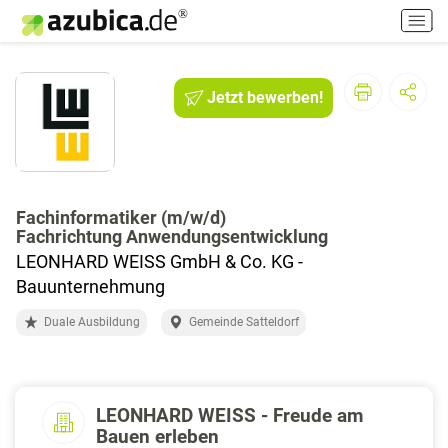
H
a
u
p
Jetzt bewerben!
t
m
e
n
ü
e
Fachinformatiker (m/w/d)
Fachrichtung Anwendungsentwicklung
i
n
LEONHARD WEISS GmbH & Co. KG -
-
Bauunternehmung
/
a
Duale Ausbildung
Gemeinde Satteldorf
u
s
s
c
LEONHARD WEISS - Freude am
h
Bauen erleben