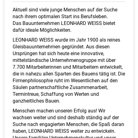
a
l
Aktuell sind viele junge Menschen auf der Suche
t
nach ihrem optimalen Start ins Berufsleben.
e
Das Bauunternehmen LEONHARD WEISS bietet
n
dafür ideale Möglichkeiten.
LEONHARD WEISS wurde im Jahr 1900 als reines
Gleisbauunternehmen gegründet. Aus diesen
Ursprüngen hat sich heute eine innovative,
mittelständische Unternehmensgruppe mit über
7.700 Mitarbeiterinnen und Mitarbeitern entwickelt,
die in nahezu allen Sparten des Bauens tätig ist. Die
Firmenphilosophie ruht im Wesentlichen auf den
Säulen partnerschaftliche Zusammenarbeit,
Termintreue, Schaffung von Werten und
ganzheitliches Bauen.
Menschen machen unseren Erfolg aus! Wir
wachsen weiter und sind deshalb ständig auf der
Suche nach engagierten Menschen, die Spaß daran
haben, LEONHARD WEISS weiter zu entwickeln.
Unsere familiäre Unternehmenskultur und unser