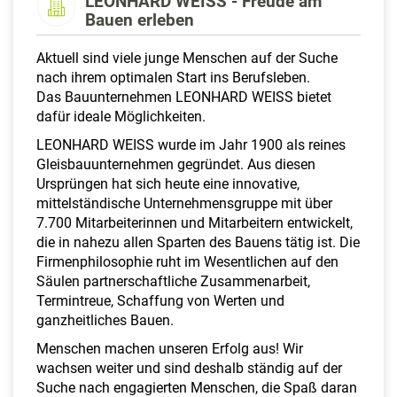
LEONHARD WEISS - Freude am
a
Bauen erleben
l
t
Aktuell sind viele junge Menschen auf der Suche
e
nach ihrem optimalen Start ins Berufsleben.
n
Das Bauunternehmen LEONHARD WEISS bietet
dafür ideale Möglichkeiten.
LEONHARD WEISS wurde im Jahr 1900 als reines
Gleisbauunternehmen gegründet. Aus diesen
Ursprüngen hat sich heute eine innovative,
mittelständische Unternehmensgruppe mit über
7.700 Mitarbeiterinnen und Mitarbeitern entwickelt,
die in nahezu allen Sparten des Bauens tätig ist. Die
Firmenphilosophie ruht im Wesentlichen auf den
Säulen partnerschaftliche Zusammenarbeit,
Termintreue, Schaffung von Werten und
ganzheitliches Bauen.
Menschen machen unseren Erfolg aus! Wir
wachsen weiter und sind deshalb ständig auf der
Suche nach engagierten Menschen, die Spaß daran