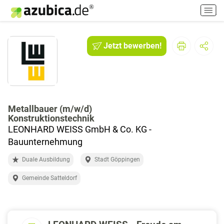
H
a
u
p
Jetzt bewerben!
t
m
e
n
ü
e
Metallbauer (m/w/d)
Konstruktionstechnik
i
LEONHARD WEISS GmbH & Co. KG -
n
-
Bauunternehmung
/
Duale Ausbildung
Stadt Göppingen
a
u
Gemeinde Satteldorf
s
s
c
h