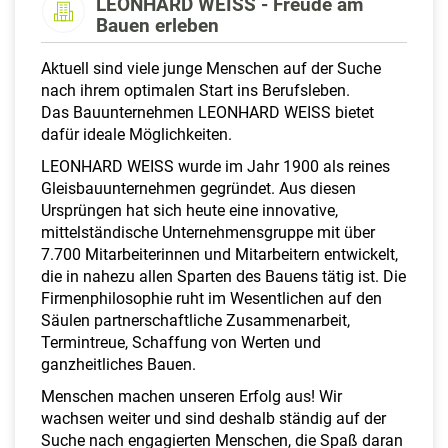
LEONHARD WEISS - Freude am
a
Bauen erleben
l
t
Aktuell sind viele junge Menschen auf der Suche
e
nach ihrem optimalen Start ins Berufsleben.
n
Das Bauunternehmen LEONHARD WEISS bietet
dafür ideale Möglichkeiten.
LEONHARD WEISS wurde im Jahr 1900 als reines
Gleisbauunternehmen gegründet. Aus diesen
Ursprüngen hat sich heute eine innovative,
mittelständische Unternehmensgruppe mit über
7.700 Mitarbeiterinnen und Mitarbeitern entwickelt,
die in nahezu allen Sparten des Bauens tätig ist. Die
Firmenphilosophie ruht im Wesentlichen auf den
Säulen partnerschaftliche Zusammenarbeit,
Termintreue, Schaffung von Werten und
ganzheitliches Bauen.
Menschen machen unseren Erfolg aus! Wir
wachsen weiter und sind deshalb ständig auf der
Suche nach engagierten Menschen, die Spaß daran