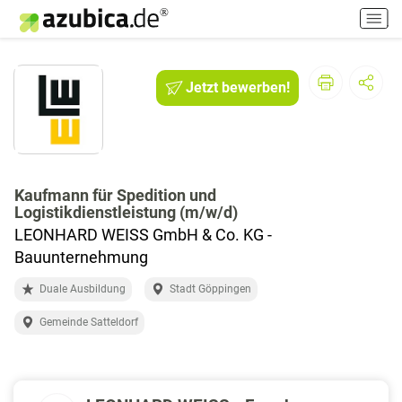
H
a
u
p
Jetzt bewerben!
t
m
e
n
ü
e
Kaufmann für Spedition und
Logistikdienstleistung (m/w/d)
i
n
LEONHARD WEISS GmbH & Co. KG -
-
Bauunternehmung
/
a
Duale Ausbildung
Stadt Göppingen
u
Gemeinde Satteldorf
s
s
c
h