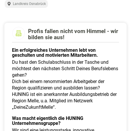
a
Landkreis Osnabrück
l
t
e
n
Profis fallen nicht vom Himmel - wir
bilden sie aus!
Ein erfolgreiches Unternehmen lebt von
geschulten und motivierten Mitarbeitern.
Du hast den Schulabschluss in der Tasche und
möchtest den nächsten Schritt Deines Berufslebens
gehen?
Dich bei einem renommierten Arbeitgeber der
Region qualifizieren und ausbilden lassen?
HUNING ist ein anerkannter Ausbildungsbetrieb der
Region Melle, u.a. Mitglied im Netzwerk
„DeineZukunftMelle“.
Was macht eigentlich die HUNING
Unternehmensgruppe?
Wir sind eine leistungsstarke, innovative