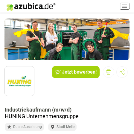
H
a
u
p
t
m
e
n
ü
e
i
Jetzt bewerben!
n
-
/
a
u
Industriekaufmann (m/w/d)
s
HUNING Unternehmensgruppe
s
c
Duale Ausbildung
Stadt Melle
h