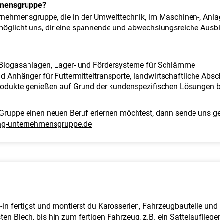
hmensgruppe?
ternehmensgruppe, die in der Umwelttechnik, im Maschinen-, Anl
ermöglicht uns, dir eine spannende und abwechslungsreiche Ausb
r Biogasanlagen, Lager- und Fördersysteme für Schlämme
nd Anhänger für Futtermitteltransporte, landwirtschaftliche Abs
rodukte genießen auf Grund der kundenspezifischen Lösungen b
uppe einen neuen Beruf erlernen möchtest, dann sende uns ge
g-unternehmensgruppe.de
in fertigst und montierst du Karosserien, Fahrzeugbauteile un
n Blech, bis hin zum fertigen Fahrzeug, z.B. ein Sattelauflieger