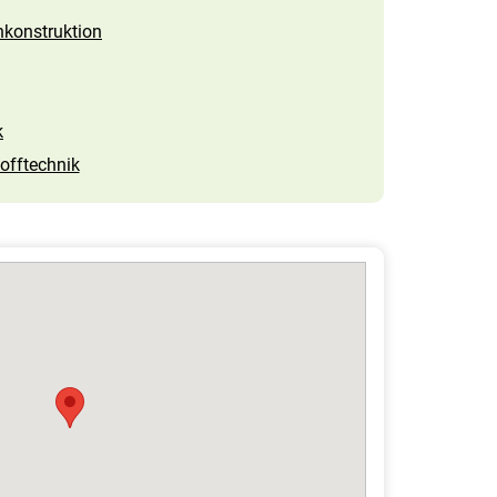
nkonstruktion
k
offtechnik