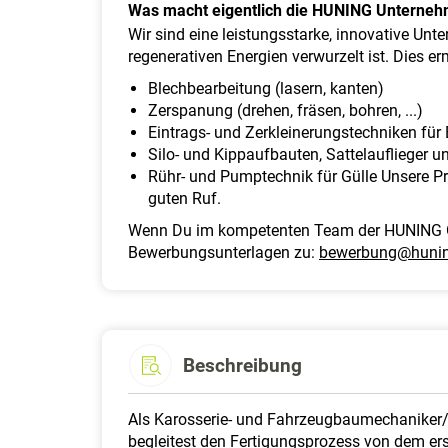
Was macht eigentlich die HUNING Unterne
Wir sind eine leistungsstarke, innovative Un
regenerativen Energien verwurzelt ist. Dies 
Blechbearbeitung (lasern, kanten)
Zerspanung (drehen, fräsen, bohren, ...)
Eintrags- und Zerkleinerungstechniken fü
Silo- und Kippaufbauten, Sattelauflieger u
Rühr- und Pumptechnik für Gülle Unsere P
guten Ruf.
Wenn Du im kompetenten Team der HUNING Gr
Bewerbungsunterlagen zu:
bewerbung@hunin
Beschreibung
Als Karosserie- und Fahrzeugbaumechaniker/-
begleitest den Fertigungsprozess von dem erste