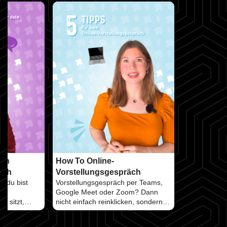
ein
How To Online-
äch
Vorstellungsgespräch
d du bist
Vorstellungsgespräch per Teams,
Google Meet oder Zoom? Dann
t sitzt,
nicht einfach reinklicken, sondern
 Vorbereitung
vorbereitet reingehen 👀 M ...