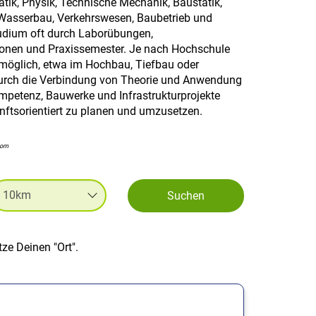
tik, Physik, Technische Mechanik, Baustatik,
 Wasserbau, Verkehrswesen, Baubetrieb und
tudium oft durch Laborübungen,
sionen und Praxissemester. Je nach Hochschule
 möglich, etwa im Hochbau, Tiefbau oder
Durch die Verbindung von Theorie und Anwendung
mpetenz, Bauwerke und Infrastrukturprojekte
unftsorientiert zu planen und umzusetzen.
com
Suchen
ze Deinen "Ort".