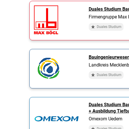
Duales Studium Ba
Firmengruppe Max B
Duales Studium
Bauingenieurwesen
Landkreis Mecklenb
Duales Studium
Duales Studium Ba
+ Ausbildung Tiefb
Omexom Uedem
Duales Studium