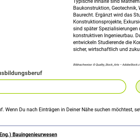
Typische Inhalte sind Mathema
Baukonstruktion, Geotechnik,
Baurecht. Ergänzt wird das S
Konstruktionsprojekte, Exkur
sind später Spezialisierungen
konstruktiven Ingenieurbau. 
entwickeln Studierende die Ko
sicher, wirtschaftlich und zuk
Bildnachweise: © Quality_Stock_Arts – AdobeStock.
usbildungsberuf
uf. Wenn Du nach Einträgen in Deiner Nähe suchen möchtest, set
.Eng.) Bauingenieurwesen