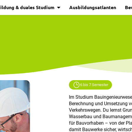
ildung & duales Studium
Ausbildungsatlanten
Be
6 bis 7 Semester
Im Studium Bauingenieurwesen
Berechnung und Umsetzung vo
Verkehrswegen. Du lernst Grun
Wasserbau und Baumanagemen
für Bauvorhaben – von der Pla
damit Bauwerke sicher, wirtsc