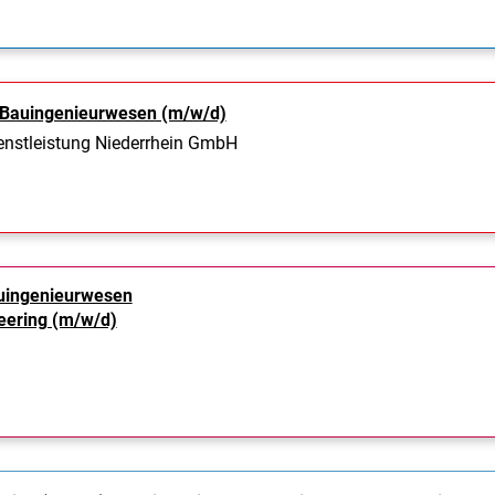
 Bauingenieurwesen (m/w/d)
ienstleistung Niederrhein GmbH
uingenieurwesen
neering (m/w/d)