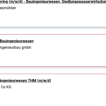
ering (m/w/d) - Bauingenieurwesen, Siedlungswasserwirtscha
vesmühlen
 Bauingenieurwesen
ingenieurbau gmbh
uingenieurwesen THM (m/w/d)
 Co KG