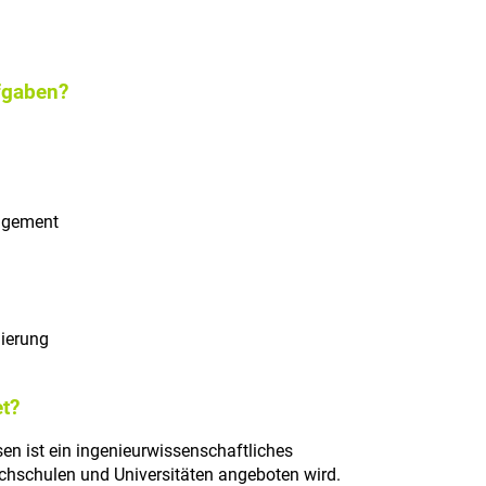
fgaben?
agement
ierung
t?
n ist ein ingenieurwissenschaftliches
hschulen und Universitäten angeboten wird.