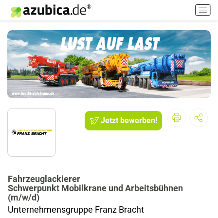
H
a
u
p
t
m
e
n
ü
e
i
Jetzt bewerben!
n
-
/
a
u
Fahrzeuglackierer
s
Schwerpunkt Mobilkrane und Arbeitsbühnen
s
(m/w/d)
c
Unternehmensgruppe Franz Bracht
h