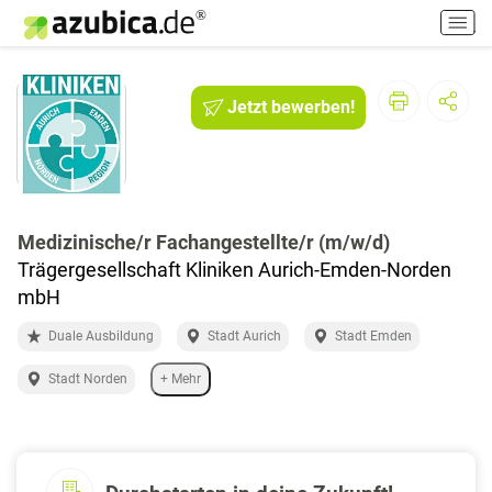
H
a
u
p
Jetzt bewerben!
t
m
e
n
ü
e
Medizinische/r Fachangestellte/r (m/w/d)
i
Trägergesellschaft Kliniken Aurich-Emden-Norden
n
mbH
-
/
Duale Ausbildung
Stadt Aurich
Stadt Emden
a
u
Stadt Norden
+ Mehr
s
s
c
h