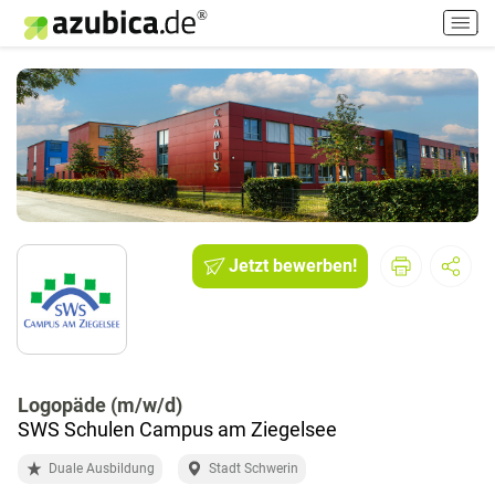
H
a
u
p
t
m
e
n
ü
e
i
Jetzt bewerben!
n
-
/
a
u
Logopäde (m/w/d)
s
SWS Schulen Campus am Ziegelsee
s
c
Duale Ausbildung
Stadt Schwerin
h