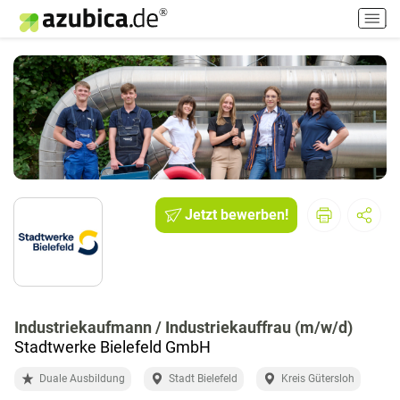
H
a
u
p
t
m
e
n
ü
e
i
Jetzt bewerben!
n
-
/
a
u
Industriekaufmann / Industriekauffrau (m/w/d)
s
Stadtwerke Bielefeld GmbH
s
c
Duale Ausbildung
Stadt Bielefeld
Kreis Gütersloh
h