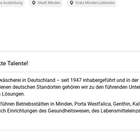
e Ausbildung
Stadt Minden
Kreis Minden-Lübbecke
te Talente!
äscherei in Deutschland – seit 1947 inhabergeführt und in der dr
edenen deutschen Standorten gehören wir zu den führenden Un
 Lösungen.
 führen Betriebsstätten in Minden, Porta Westfalica, Genthin, Ka
lich Einrichtungen des Gesundheitswesen, des Lebensmitteleinze