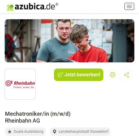
H
a
u
p
t
m
e
n
ü
e
i
Jetzt bewerben!
n
-
/
a
u
Mechatroniker/in (m/w/d)
s
Rheinbahn AG
s
c
Duale Ausbildung
Landeshauptstadt Düsseldorf
h