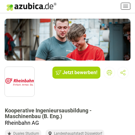
H
a
u
p
t
m
e
n
ü
e
i
Jetzt bewerben!
n
-
/
a
u
Kooperative Ingenieursausbildung -
s
Maschinenbau (B. Eng.)
s
Rheinbahn AG
c
h
Duales Studium
Landeshauptstadt Düsseldorf