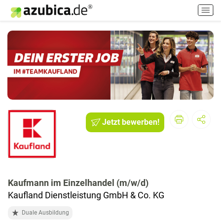
H
a
u
p
t
m
e
n
ü
e
i
Jetzt bewerben!
n
-
/
a
u
s
Kaufmann im Einzelhandel (m/w/d)
s
Kaufland Dienstleistung GmbH & Co. KG
c
Duale Ausbildung
h