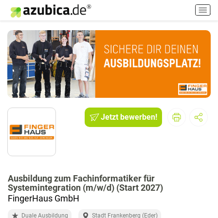
H
a
u
p
t
m
e
n
ü
e
i
Jetzt bewerben!
n
-
/
a
u
Ausbildung zum Fachinformatiker für
s
Systemintegration (m/w/d) (Start 2027)
s
FingerHaus GmbH
c
h
Duale Ausbildung
Stadt Frankenberg (Eder)