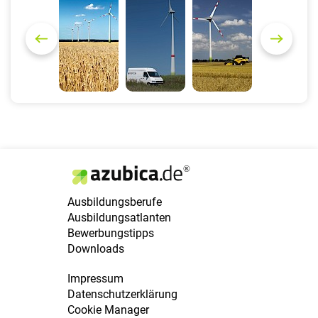
r
e
e
x
v
t
i
o
u
s
Ausbildungsberufe
Ausbildungsatlanten
Bewerbungstipps
Downloads
Impressum
Datenschutzerklärung
Cookie Manager