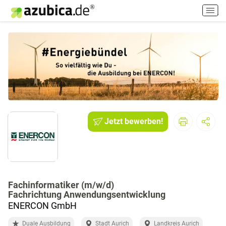
H
a
u
p
t
m
e
n
ü
e
i
Jetzt bewerben!
n
-
/
a
u
Fachinformatiker (m/w/d)
s
Fachrichtung Anwendungsentwicklung
s
ENERCON GmbH
c
h
Duale Ausbildung
Stadt Aurich
Landkreis Aurich