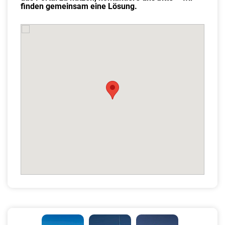
finden gemeinsam eine Lösung.
P
N