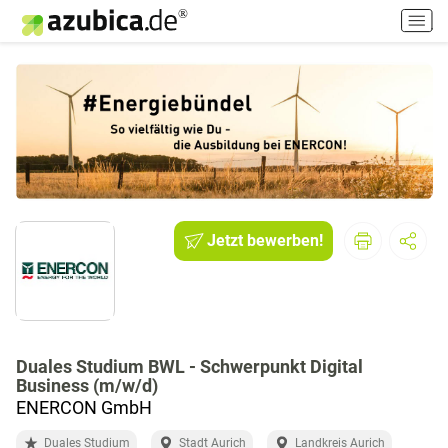
H
a
u
p
t
m
e
n
ü
e
i
Jetzt bewerben!
n
-
/
a
u
Duales Studium BWL - Schwerpunkt Digital
s
Business (m/w/d)
s
ENERCON GmbH
c
h
Duales Studium
Stadt Aurich
Landkreis Aurich