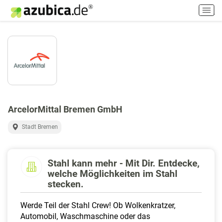
H
a
u
p
t
m
e
n
ü
e
ArcelorMittal Bremen GmbH
i
n
Stadt Bremen
-
/
a
Stahl kann mehr - Mit Dir. Entdecke,
u
welche Möglichkeiten im Stahl
s
stecken.
s
c
Werde Teil der Stahl Crew! Ob Wolkenkratzer,
h
Automobil, Waschmaschine oder das