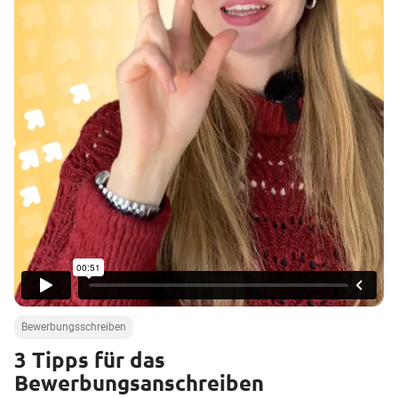
a
l
t
e
n
Bewerbungsschreiben
3 Tipps für das
Bewerbungsanschreiben