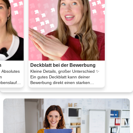
n
Deckblatt bei der Bewerbung
 Absolutes
Kleine Details, großer Unterschied ✨
n
Ein gutes Deckblatt kann deiner
ebenslauf
Bewerbung direkt einen starken
ersten Eindruck gebe ...