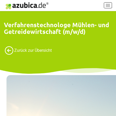
H
a
u
p
Verfahrenstechnologe Mühlen- und
t
Getreidewirtschaft (m/w/d)
m
e
n
ü
Zurück zur Übersicht
e
i
n
-
/
a
u
s
s
c
h