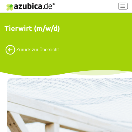
H
a
u
p
Tierwirt (m/w/d)
t
m
e
Zurück zur Übersicht
n
ü
e
i
n
-
/
a
u
s
s
c
h