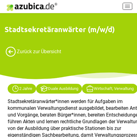
H
a
u
p
Stadtsekretäranwärter (m/w/d)
t
m
e
Zurück zur Übersicht
n
ü
e
i
n
-
2 Jahre
Duale Ausbildung
Wirtschaft, Verwaltung
/
a
Stadtsekretäranwärter*innen werden für Aufgaben im
u
kommunalen Verwaltungsdienst ausgebildet, bearbeiten An
s
und Vorgänge, beraten Bürger*innen, bereiten Entscheidunge
s
führen Akten und lernen rechtliche Grundlagen der Verwaltu
c
von der Ausbildung über praktische Stationen bis zur
h
eigenständigen Sachbearbeitung, damit Verwaltungsprozes