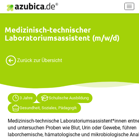
H
a
u
p
Medizinisch-technischer
t
Laboratoriumsassistent (m/w/d)
m
e
n
ü
Zurück zur Übersicht
e
i
n
-
/
3 Jahre
Schulische Ausbildung
a
u
Gesundheit, Soziales, Pädagogik
s
Medizinisch-technische Laboratoriumsassistent*innen ent
s
und untersuchen Proben wie Blut, Urin oder Gewebe, führen
c
laborchemische, hämatologische und mikrobiologische Ana
h