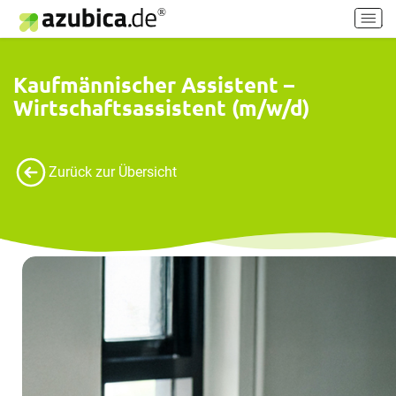
H
a
u
p
Kaufmännischer Assistent –
t
Wirtschaftsassistent (m/w/d)
m
e
n
ü
Zurück zur Übersicht
e
i
n
-
/
a
u
s
s
c
h