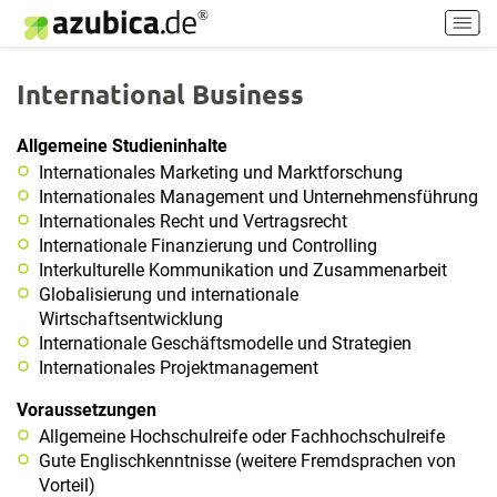
H
a
u
International Business
p
t
m
Allgemeine Studieninhalte
e
Internationales Marketing und Marktforschung
n
Internationales Management und Unternehmensführung
ü
Internationales Recht und Vertragsrecht
e
Internationale Finanzierung und Controlling
i
Interkulturelle Kommunikation und Zusammenarbeit
n
Globalisierung und internationale
-
Wirtschaftsentwicklung
/
Internationale Geschäftsmodelle und Strategien
a
Internationales Projektmanagement
u
s
Voraussetzungen
s
Allgemeine Hochschulreife oder Fachhochschulreife
c
Gute Englischkenntnisse (weitere Fremdsprachen von
h
Vorteil)