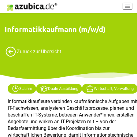
H
a
u
p
Informatikkaufmann (m/w/d)
t
m
e
Zurück zur Übersicht
n
ü
e
i
n
-
3 Jahre
Duale Ausbildung
Wirtschaft, Verwaltung
/
a
Informatikkaufleute verbinden kaufmännische Aufgaben mi
u
IT-Fachwissen, analysieren Geschäftsprozesse, planen und
s
beschaffen IT-Systeme, betreuen Anwender*innen, erstellen
s
Angebote und wirken an IT-Projekten mit – von der
c
Bedarfsermittlung über die Koordination bis zur
h
wirtschaftlichen Bewertung, damit informationstechnische