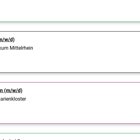
m/w/d)
kum Mittelrhein
in (m/w/d)
arienkloster