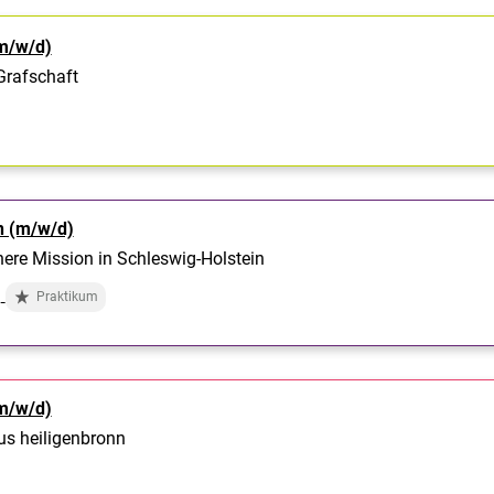
m/w/d)
 Grafschaft
n (m/w/d)
nere Mission in Schleswig-Holstein
Praktikum
m/w/d)
kus heiligenbronn