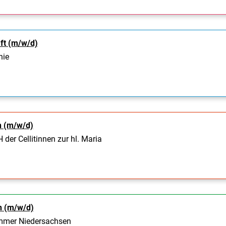
ft (m/w/d)
nie
n (m/w/d)
er Cellitinnen zur hl. Maria
n (m/w/d)
mmer Niedersachsen