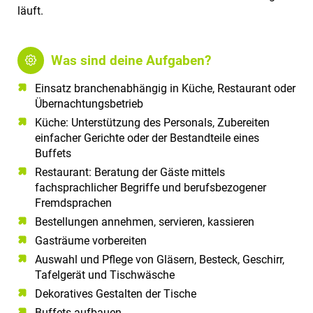
a
läuft.
l
t
e
Was sind deine Aufgaben?
n
Einsatz branchenabhängig in Küche, Restaurant oder
Übernachtungsbetrieb
Küche: Unterstützung des Personals, Zubereiten
einfacher Gerichte oder der Bestandteile eines
Buffets
Restaurant: Beratung der Gäste mittels
fachsprachlicher Begriffe und berufsbezogener
Fremdsprachen
Bestellungen annehmen, servieren, kassieren
Gasträume vorbereiten
Auswahl und Pflege von Gläsern, Besteck, Geschirr,
Tafelgerät und Tischwäsche
Dekoratives Gestalten der Tische
Buffets aufbauen