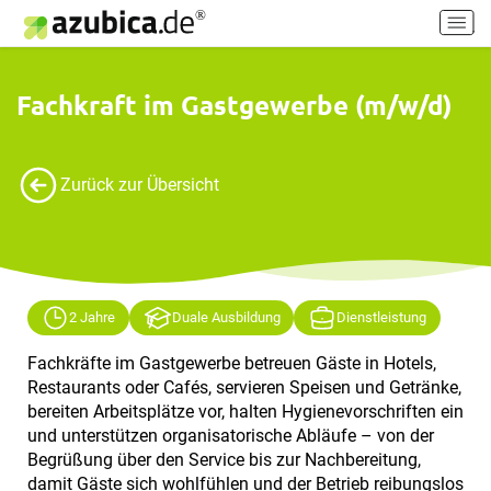
H
a
u
p
Fachkraft im Gastgewerbe (m/w/d)
t
m
e
Zurück zur Übersicht
n
ü
e
i
n
-
2 Jahre
Duale Ausbildung
Dienstleistung
/
a
Fachkräfte im Gastgewerbe betreuen Gäste in Hotels,
u
Restaurants oder Cafés, servieren Speisen und Getränke,
s
bereiten Arbeitsplätze vor, halten Hygienevorschriften ein
s
und unterstützen organisatorische Abläufe – von der
c
Begrüßung über den Service bis zur Nachbereitung,
h
damit Gäste sich wohlfühlen und der Betrieb reibungslos