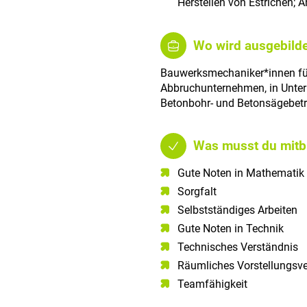
Herstellen von Estrichen
Wo wird ausgebilde
Bauwerksmechaniker*innen für
Abbruchunternehmen, in Unte
Betonbohr- und Betonsägebetr
Was musst du mitb
Gute Noten in Mathematik​
Sorgfalt​
Selbstständiges Arbeiten​
Gute Noten in Technik​
Technisches Verständnis​
Räumliches Vorstellungsv
Teamfähigkeit​