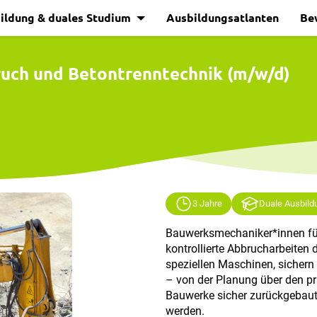
ildung & duales Studium
Ausbildungsatlanten
Be
uch und Betontrenntechnik (m/w/d)
3 Jahre
Duale Ausbild
Bauwerksmechaniker*innen fü
kontrollierte Abbrucharbeiten
speziellen Maschinen, sichern 
– von der Planung über den pr
Bauwerke sicher zurückgebaut 
werden.