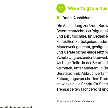
Wie erfolgt die Au
Duale Ausbildung
Die Ausbildung zur/zum Bauw
Betontrenntechnik erfolgt dua
und Berufsschule. Im Betrieb 
kontrolliert zurückgebaut ode
Mauerwerk getrennt, gesägt o
und Geräte sicher eingesetzt w
Schutz angrenzender Bauwerke
wichtige Rolle. In der Berufss
vermittelt, unter anderem in 
Gerätetechnik, Abbruchverfahr
Entsorgungsvorschriften. Durc
entwickeln sie Schritt für Sch
Trennarbeiten fachgerecht und
Bildnachweise: © djama – Fotolia.com
usbildungsberuf