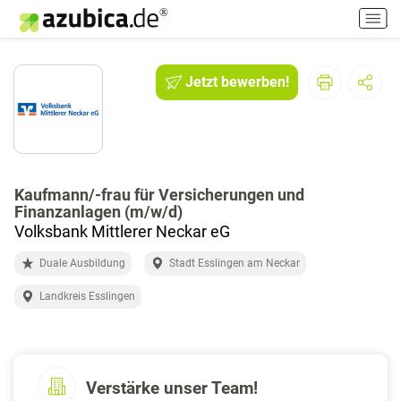
H
a
u
p
Jetzt bewerben!
t
m
e
n
ü
e
Kaufmann/-frau für Versicherungen und
Finanzanlagen (m/w/d)
i
Volksbank Mittlerer Neckar eG
n
-
Duale Ausbildung
Stadt Esslingen am Neckar
/
a
Landkreis Esslingen
u
s
s
c
Verstärke unser Team!
h