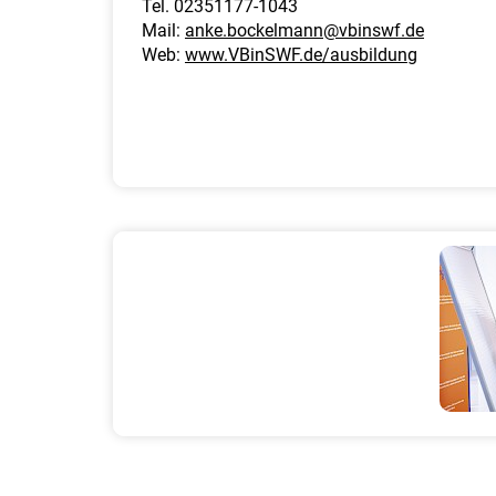
Tel. 02351177-1043
Mail:
anke.bockelmann@vbinswf.de
Web:
www.VBinSWF.de/ausbildung